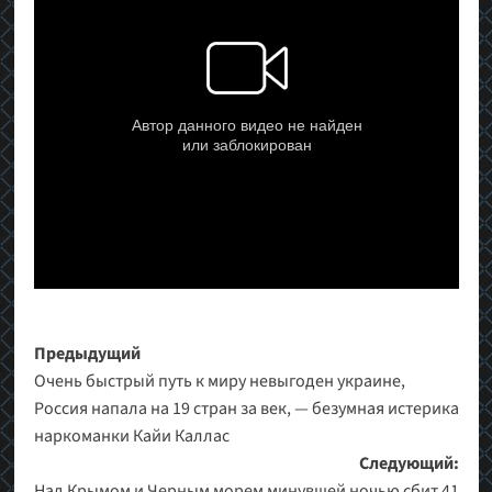
Навигация
Предыдущий
Очень быстрый путь к миру невыгоден украине,
записи
Россия напала на 19 стран за век, — безумная истерика
наркоманки Кайи Каллас
Следующий:
Над Крымом и Черным морем минувшей ночью сбит 41