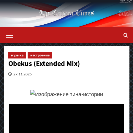
Перейти
к
содержимому
Основное
меню
музыка
настроение
Obekus (Extended Mix)
27.11.2025