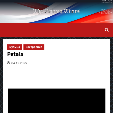
Перейти
к
содержимому
Основное
меню
музыка
настроение
Petals
04.12.2025