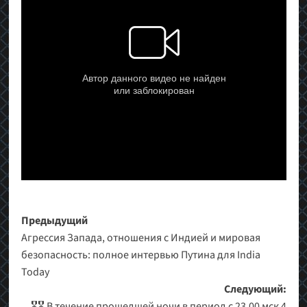
Навигация
Предыдущий
Агрессия Запада, отношения с Индией и мировая
записи
безопасность: полное интервью Путина для India
Today
Следующий:
🎖🎖 В течение прошедшей ночи в период с 23.00 мск 4