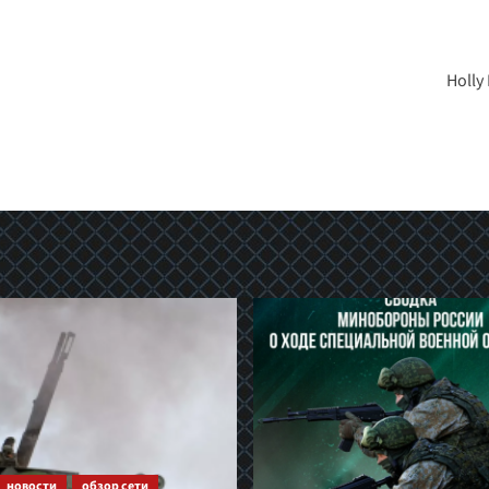
Holly
новости
обзор сети