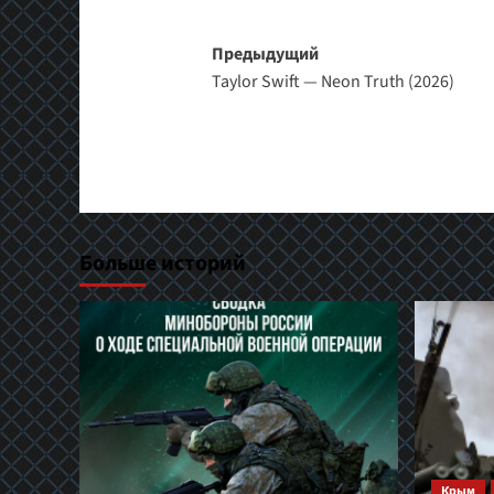
Навигация
Предыдущий
Taylor Swift — Neon Truth (2026)
записи
Больше историй
Крым