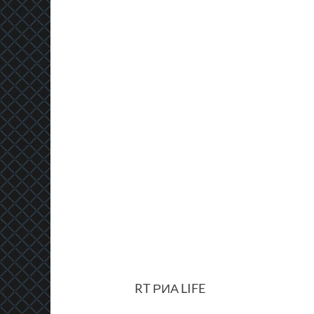
RT
РИА
LIFE