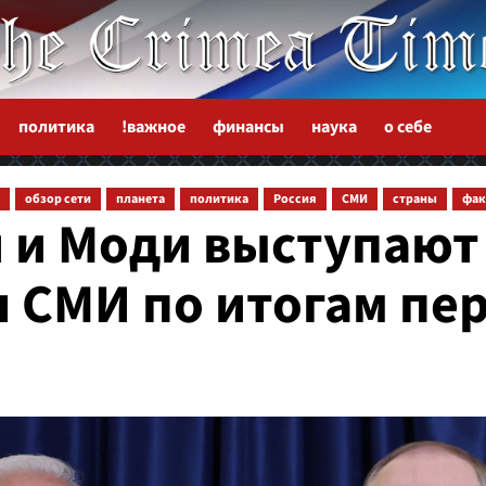
политика
!важное
финансы
наука
о себе
обзор сети
планета
политика
Россия
СМИ
страны
фа
 и Моди выступают
 СМИ по итогам пе