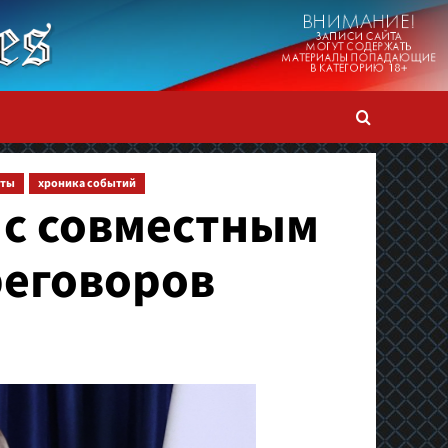
кты
хроника событий
 с совместным
реговоров