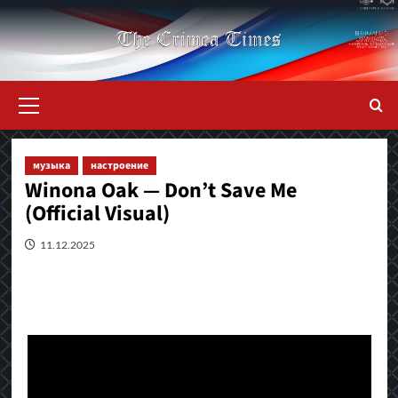
Перейти
к
содержимому
Основное
меню
музыка
настроение
Winona Oak — Don’t Save Me
(Official Visual)
11.12.2025