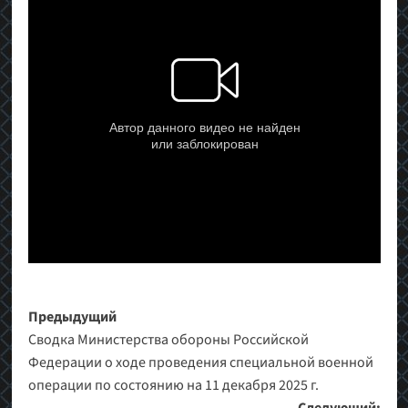
Навигация
Предыдущий
Сводка Министерства обороны Российской
записи
Федерации о ходе проведения специальной военной
операции по состоянию на 11 декабря 2025 г.