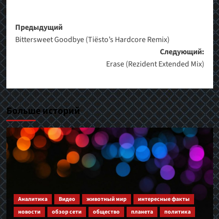
Навигация
Предыдущий
Bittersweet Goodbye (Tiësto’s Hardcore Remix)
записи
Следующий:
Erase (Rezident Extended Mix)
Больше историй
Аналитика
Видео
животный мир
интересные факты
новости
обзор сети
общество
планета
политика