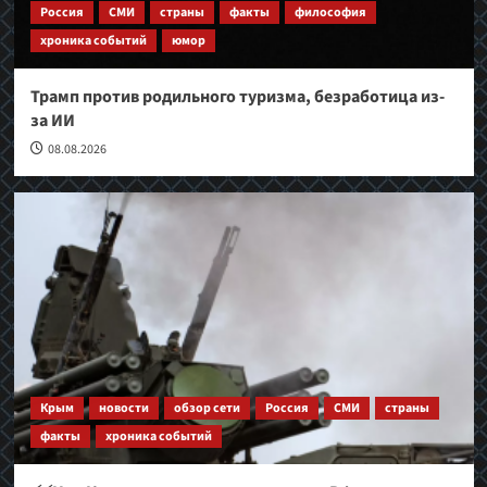
Россия
СМИ
страны
факты
философия
хроника событий
юмор
Трамп против родильного туризма, безработица из-
за ИИ
08.08.2026
Крым
новости
обзор сети
Россия
СМИ
страны
факты
хроника событий