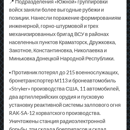
📍 Подразделения «Южной» группировки
войск заняли более выгодные рубежи и
позиции. Нанесли поражение формированиям
инженерной, горно-штурмовой и трех
механизированных бригад ВСУ в районах
населенных пунктов Краматорск, Дружковка,
Закотное, Константиновка, Николаевка и
Миньковка Донецкой Народной Республики.
▪ Противник потерял до 215 военнослужащих,
бронетранспортер М113 и бронеавтомобиль
«Stryker» производства США, 11 автомобилей,
два артиллерийских орудия и пусковую
установку реактивной системы залпового огня
RAK-SA-12 хорватского производства.
Уничтожены станция радиоэлектронной
борьбы, три склада боеприпасов и склад