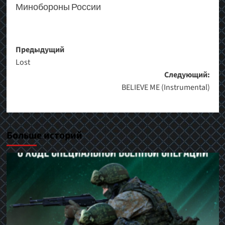
Минобороны России
Навигация
Предыдущий
Lost
записи
Следующий:
BELIEVE ME (Instrumental)
Больше историй