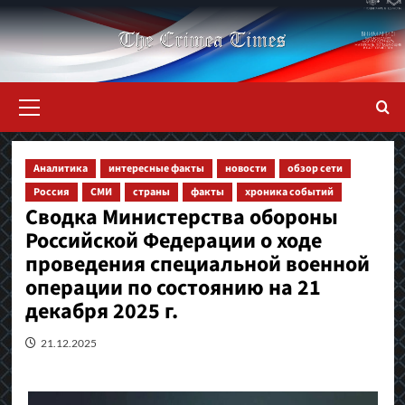
Перейти
к
содержимому
Основное
меню
Аналитика
интересные факты
новости
обзор сети
Россия
СМИ
страны
факты
хроника событий
Сводка Министерства обороны
Российской Федерации о ходе
проведения специальной военной
операции по состоянию на 21
декабря 2025 г.
21.12.2025