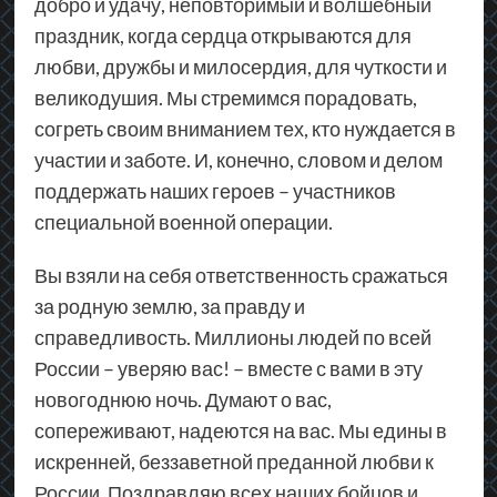
добро и удачу, неповторимый и волшебный
праздник, когда сердца открываются для
любви, дружбы и милосердия, для чуткости и
великодушия. Мы стремимся порадовать,
согреть своим вниманием тех, кто нуждается в
участии и заботе. И, конечно, словом и делом
поддержать наших героев – участников
специальной военной операции.
Вы взяли на себя ответственность сражаться
за родную землю, за правду и
справедливость. Миллионы людей по всей
России – уверяю вас! – вместе с вами в эту
новогоднюю ночь. Думают о вас,
сопереживают, надеются на вас. Мы едины в
искренней, беззаветной преданной любви к
России. Поздравляю всех наших бойцов и