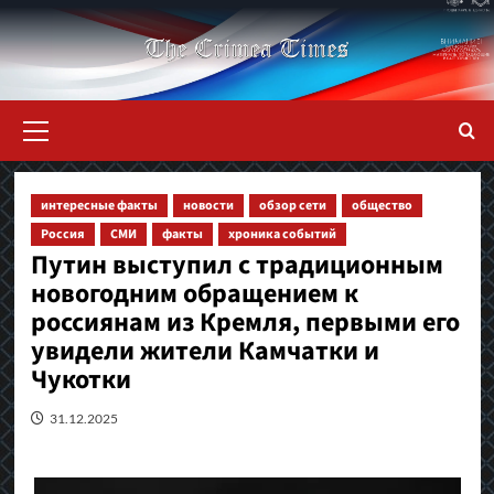
Перейти
к
содержимому
Основное
меню
интересные факты
новости
обзор сети
общество
Россия
СМИ
факты
хроника событий
Путин выступил с традиционным
новогодним обращением к
россиянам из Кремля, первыми его
увидели жители Камчатки и
Чукотки
31.12.2025