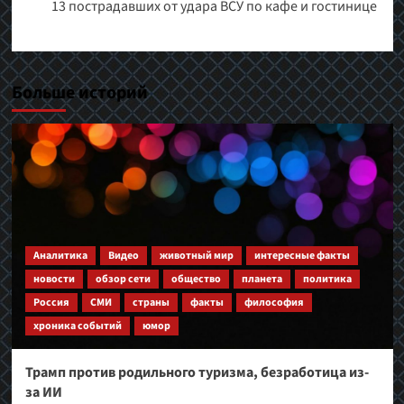
13 пострадавших от удара ВСУ по кафе и гостинице
Больше историй
Аналитика
Видео
животный мир
интересные факты
новости
обзор сети
общество
планета
политика
Россия
СМИ
страны
факты
философия
хроника событий
юмор
Трамп против родильного туризма, безработица из-
за ИИ