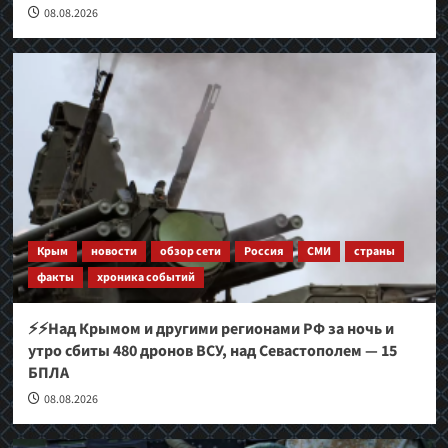
08.08.2026
Крым
новости
обзор сети
Россия
СМИ
страны
факты
хроника событий
⚡⚡Над Крымом и другими регионами РФ за ночь и
утро сбиты 480 дронов ВСУ, над Севастополем — 15
БПЛА
08.08.2026