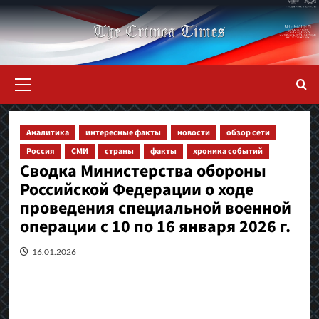
Перейти
к
содержимому
Основное
меню
Аналитика
интересные факты
новости
обзор сети
Россия
СМИ
страны
факты
хроника событий
Сводка Министерства обороны
Российской Федерации о ходе
проведения специальной военной
операции с 10 по 16 января 2026 г.
16.01.2026