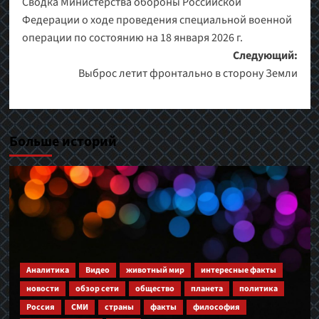
Сводка Министерства обороны Российской
записи
Федерации о ходе проведения специальной военной
операции по состоянию на 18 января 2026 г.
Следующий:
Выброс летит фронтально в сторону Земли
Больше историй
Аналитика
Видео
животный мир
интересные факты
новости
обзор сети
общество
планета
политика
Россия
СМИ
страны
факты
философия