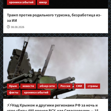
хроника событий
юмор
Трамп против родильного туризма, безработица из-
за ИИ
08.08.2026
Крым
новости
обзор сети
Россия
СМИ
страны
факты
хроника событий
⚡⚡Над Крымом и другими регионами РФ за ночь и
утро сбиты 480 дронов ВСУ, над Севастополем — 15