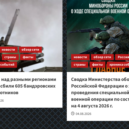
новости
обзор сети
страны
факты
новости
обзор сети
Росси
 событий
страны
факты
хроника со
ь над разными регионами
Сводка Министерства об
 сбили 605 бандэровских
Российской Федерации о 
отников
проведения специально
военной операции по со
026
на 4 августа 2026 г.
04.08.2026