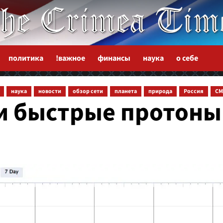
политика
!важное
финансы
наука
о себе
наука
новости
обзор сети
планета
природа
Россия
СМ
и быстрые протоны