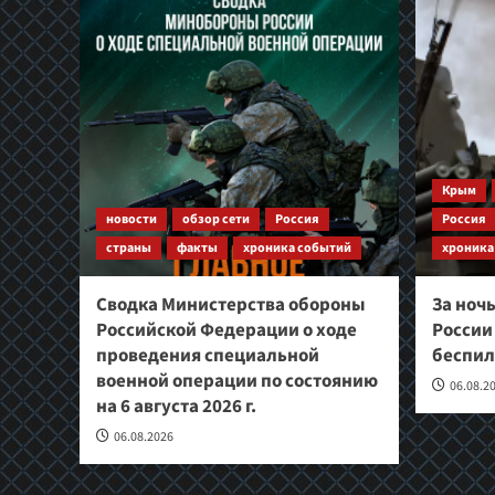
Крым
новости
обзор сети
Россия
Россия
страны
факты
хроника событий
хроника
Сводка Министерства обороны
За ноч
Российской Федерации о ходе
России
проведения специальной
беспил
военной операции по состоянию
06.08.2
на 6 августа 2026 г.
06.08.2026