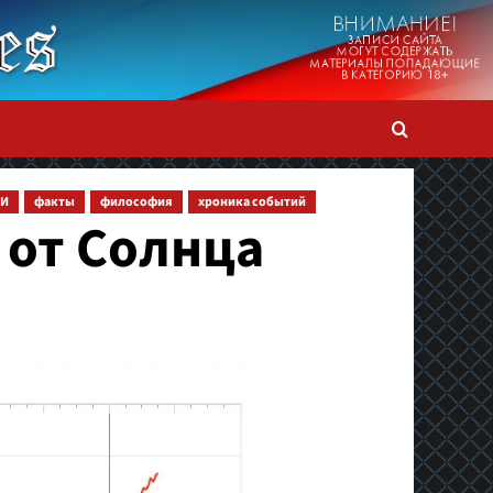
И
факты
философия
хроника событий
 от Солнца