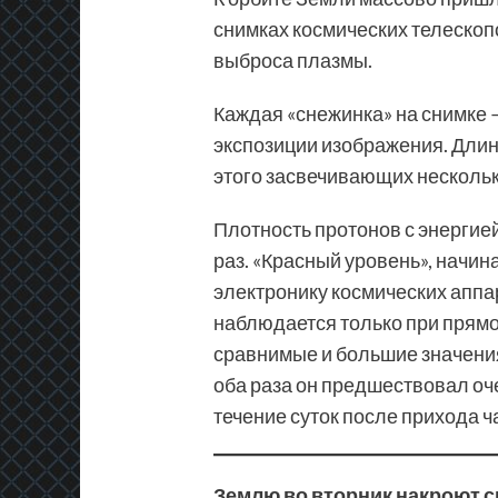
снимках космических телескоп
выброса плазмы.
Каждая «снежинка» на снимке —
экспозиции изображения. Длинн
этого засвечивающих нескольк
Плотность протонов с энергией
раз. «Красный уровень», начин
электронику космических аппа
наблюдается только при прямо
сравнимые и большие значения 
оба раза он предшествовал оч
течение суток после прихода ч
Землю во вторник накроют 