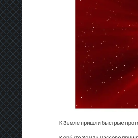
К Земле пришли быстрые прото
К орбите Земли массово приш