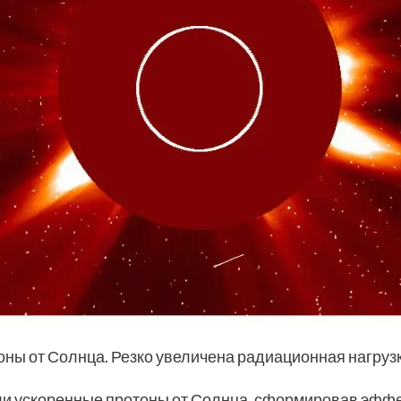
ны от Солнца. Резко увеличена радиационная нагрузк
ли ускоренные протоны от Солнца, сформировав эффе