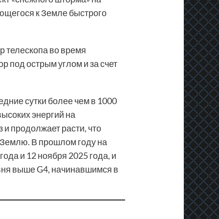
ющегося к Земле быстрого
ор телескопа во время
р под острым углом и за счет
едние сутки более чем в 1000
высоких энергий на
 и продолжает расти, что
Землю. В прошлом году на
ода и 12 ноября 2025 года, и
вня выше G4, начинавшимся в