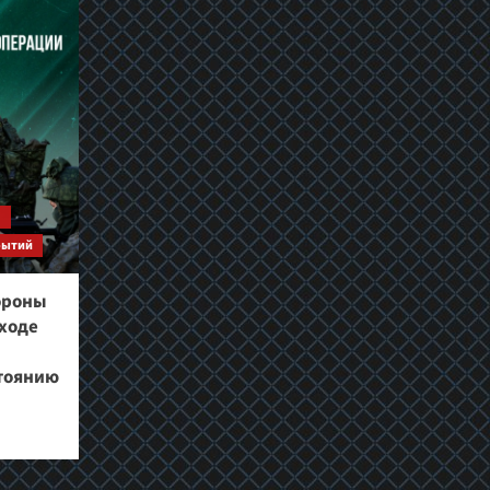
я
бытий
ороны
ходе
й
стоянию