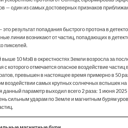
ов — один из самых достоверных признаков приближа
 это результат попадания быстрого протона в детект
ые линии возникают от частиц, попадающих в детекто
о пикселей.
 выше 10 МэВ в окрестностях Земли возросла за посл
ая с которого отмечается опасное воздействие частиц 
ратов, превышен в настоящее время примерно в 50 раз
м воздействии самых крупных солнечных вспышек на 
данный параметр выходил всего 2 раза: 1 июня 2025 г
ень сильным ударам по Земле и магнитным бурям уро
астиц.
сильные магнитные бури.