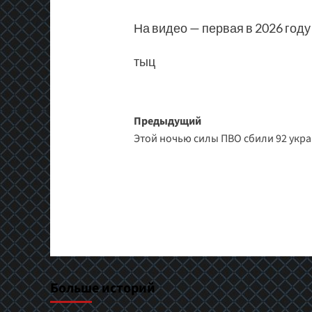
На видео — первая в 2026 год
тыц
Навигация
Предыдущий
Этой ночью силы ПВО сбили 92 укр
записи
Больше историй