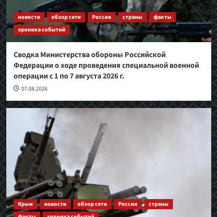
новости
обзор сети
Россия
страны
факты
хроника событий
Сводка Министерства обороны Российской
Федерации о ходе проведения специальной военной
операции с 1 по 7 августа 2026 г.
07.08.2026
Крым
новости
обзор сети
Россия
страны
факты
хроника событий