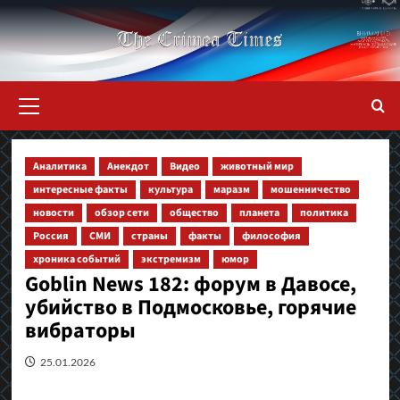
Перейти
к
содержимому
Основное
меню
Аналитика
Анекдот
Видео
животный мир
интересные факты
культура
маразм
мошенничество
новости
обзор сети
общество
планета
политика
Россия
СМИ
страны
факты
философия
хроника событий
экстремизм
юмор
Goblin News 182: форум в Давосе,
убийство в Подмосковье, горячие
вибраторы
25.01.2026