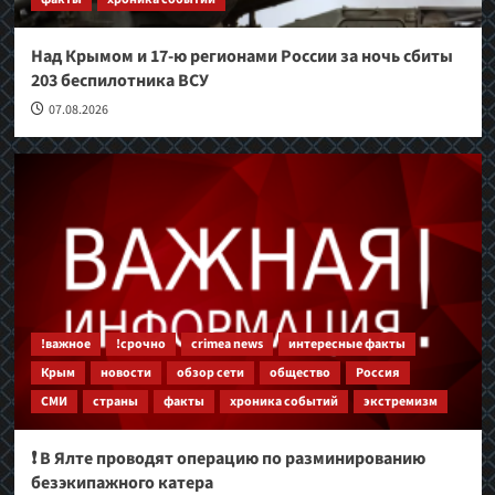
Над Крымом и 17-ю регионами России за ночь сбиты
203 беспилотника ВСУ
07.08.2026
!важное
!срочно
crimea news
интересные факты
Крым
новости
обзор сети
общество
Россия
СМИ
страны
факты
хроника событий
экстремизм
❗️ В Ялте проводят операцию по разминированию
безэкипажного катера