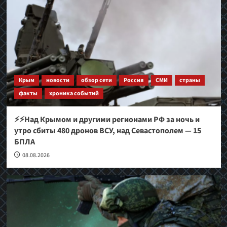
Крым
новости
обзор сети
Россия
СМИ
страны
факты
хроника событий
⚡⚡Над Крымом и другими регионами РФ за ночь и
утро сбиты 480 дронов ВСУ, над Севастополем — 15
БПЛА
08.08.2026