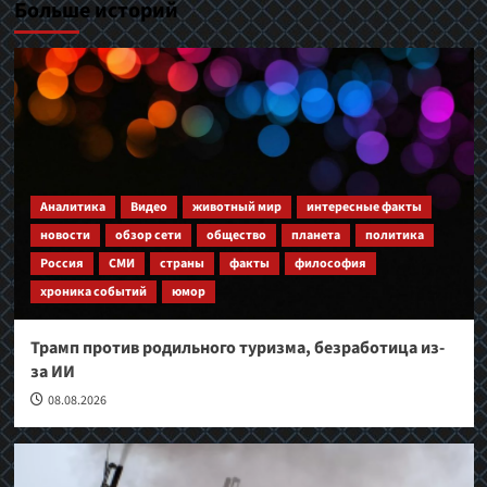
Больше историй
Аналитика
Видео
животный мир
интересные факты
новости
обзор сети
общество
планета
политика
Россия
СМИ
страны
факты
философия
хроника событий
юмор
Трамп против родильного туризма, безработица из-
за ИИ
08.08.2026