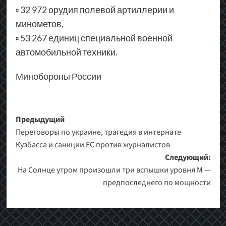
▫ 32 972 орудия полевой артиллерии и
минометов,
▫ 53 267 единиц специальной военной
автомобильной техники.
Минобороны России
Навигация
Предыдущий
Переговоры по украине, трагедия в интернате
записи
Кузбасса и санкции ЕС против журналистов
Следующий:
На Солнце утром произошли три вспышки уровня М —
предпоследнего по мощности