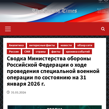
Перейти
к
содержимому
Основное
меню
Аналитика
интересные факты
новости
обзор сети
Россия
СМИ
страны
факты
хроника событий
Сводка Министерства обороны
Российской Федерации о ходе
проведения специальной военной
операции по состоянию на 31
января 2026 г.
31.01.2026