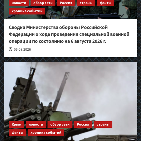
новости
обзор сети
Россия
страны
факты
хроника событий
Сводка Министерства обороны Российской
Федерации о ходе проведения специальной военной
операции по состоянию на 6 августа 2026 г.
06.08.2026
Крым
новости
обзор сети
Россия
страны
факты
хроника событий