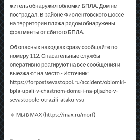
житель обнаружил обломки БПЛА. Дом не
пострадал. В районе Фиолентовского шоссе
на территории пляжа рядом обнаружены
фрагменты от сбитого БПЛА.
Об опасных находках сразу сообщайте по
номеру 112. Спасательные службы
оперативно реагируют на все сообщения и
выезжают на место.- Источник:
https://forpostsevastopol.ru/accident/oblomki-
bpla-upali-v-chastnom-dome-i-na-pljazhe-v-
sevastopole-otrazili-ataku-vsu
🔹 Мы в МАХ (
https://max.ru/morf
)