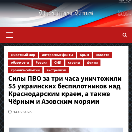
Перейти
к
содержимому
Основное
меню
животный мир
интересные факты
Крым
новости
обзор сети
Россия
СМИ
страны
факты
хроника событий
экстремизм
Силы ПВО за три часа уничтожили
55 украинских беспилотников над
Краснодарским краем, а также
Чёрным и Азовским морями
14.02.2026