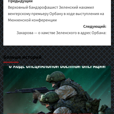
Навигация
Предыдущий
Верховный бандэрофашист Зеленский нахамил
записи
венгерскому премьеру Орбану в ходе выступления на
Мюнхенской конференции
Следующий:
Захарова — о хамстве Зеленского в адрес Орбана:
Больше историй