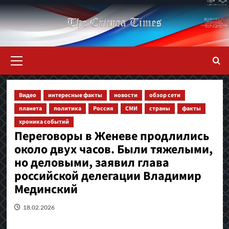
Перейти
к
содержимому
Основное
меню
Видео
интересные факты
новости
обзор сети
планета
политика
Россия
СМИ
страны
факты
хроника событий
Переговоры в Женеве продлились
около двух часов. Были тяжелыми,
но деловыми, заявил глава
российской делегации Владимир
Мединский
18.02.2026