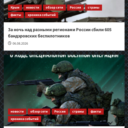
Крым
новости
обзор сети
Россия
страны
факты
хроника событий
За ночь над разными регионами России сбили 605
бандэровских беспилотников
06.08.2026
новости
обзор сети
Россия
страны
факты
хроника событий