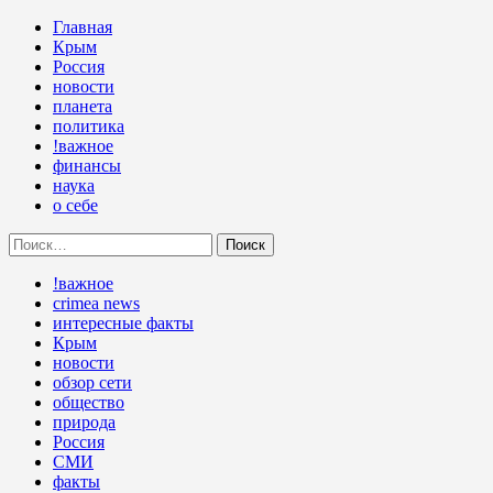
Перейти
Основное
Главная
к
меню
Крым
содержимому
Россия
новости
планета
политика
!важное
финансы
наука
о себе
Найти:
!важное
crimea news
интересные факты
Крым
новости
обзор сети
общество
природа
Россия
СМИ
факты