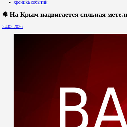
хроника событий
❄ На Крым надвигается сильная метел
24.02.2026