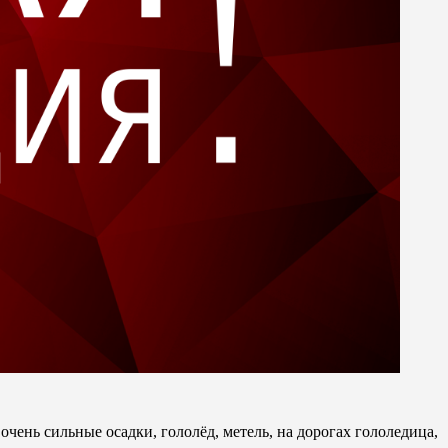
очень сильные осадки, гололёд, метель, на дорогах гололедица,