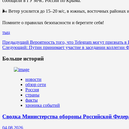
сообщили в ГУ МЧС России по Крыма.
🌬 Ветер усилится до 15–20 м/с, в южных, восточных районах и
Помните о правилах безопасности и берегите себя!
тыц
Навигация
Предыдущий
Вероятность того, что Telegram могут признать в
Следующий:
Путин принимает участие в заседании коллегии 
записи
Больше историй
новости
обзор сети
Россия
страны
факты
хроника событий
Сводка Министерства обороны Российской Федерац
04.08.2026