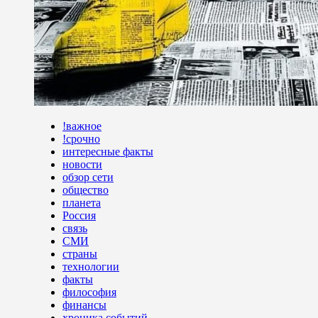
!важное
!срочно
интересные факты
новости
обзор сети
общество
планета
Россия
связь
СМИ
страны
технологии
факты
философия
финансы
хроника событий