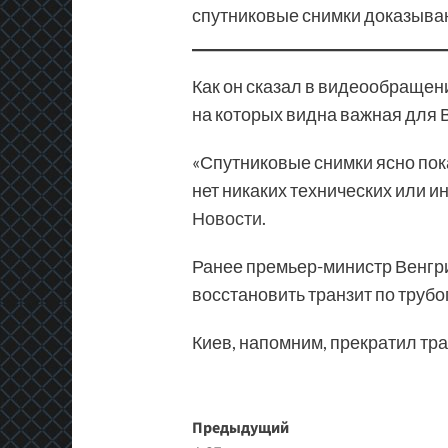
спутниковые снимки доказываю
Как он сказал в видеообращени
на которых видна важная для 
«Спутниковые снимки ясно пок
нет никаких технических или 
Новости
.
Ранее премьер-министр Венгри
восстановить транзит по труб
Киев, напомним, прекратил тр
Навигация
Предыдущий