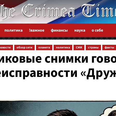
политика
!важное
финансы
наука
о себе
новости
обзор сети
планета
политика
СМИ
страны
факты
иковые снимки гов
неисправности «Дру