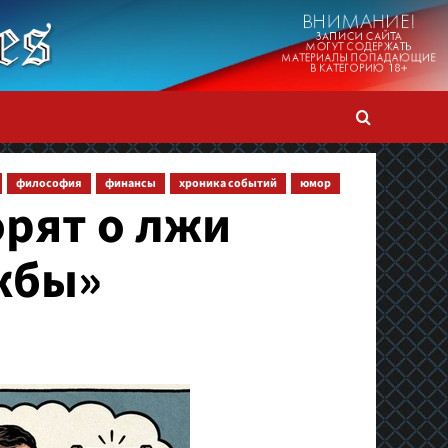
философия
финансы
хроника событий
юмор
орят о лжи
жбы»