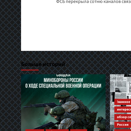
ФСБ перекрыла сотню каналов связ
записи
Больше историй
!важное
интерес
обзор с
Россия