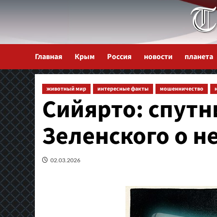
Перейти
к
содержимому
Главная
Крым
Россия
новости
планета
животный мир
интересные факты
мошенничество
Сийярто: спутн
Зеленского о 
02.03.2026