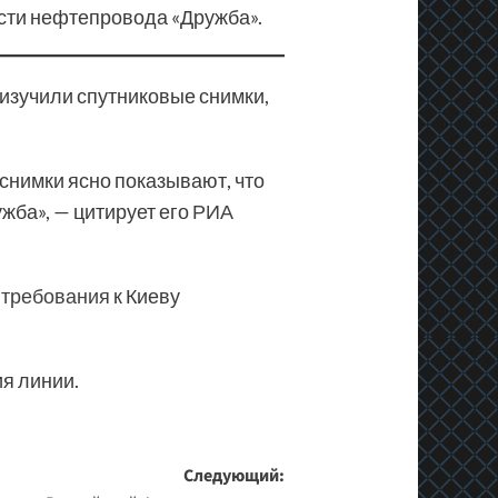
сти нефтепровода «Дружба».
 изучили спутниковые снимки,
снимки ясно показывают, что
жба», — цитирует его
РИА
т требования
к Киеву
я линии.
Следующий: