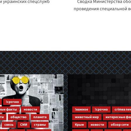
и украинских спецслужб
Сводка Министерства обо
проведения специальной в
!срочно
ные факты
новости
!важное
!срочно
crimea ne
ети
общество
планета
животный мир
интересные фа
связь
СМИ
страны
Крым
новости
обзор сети