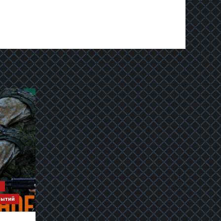
я
бытий