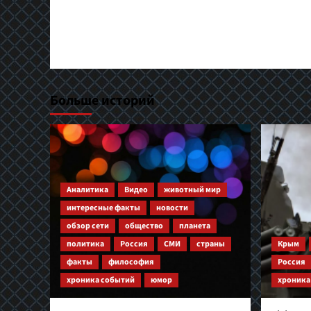
Больше историй
Аналитика
Видео
животный мир
интересные факты
новости
обзор сети
общество
планета
политика
Россия
СМИ
страны
Крым
факты
философия
Россия
хроника событий
юмор
хроника