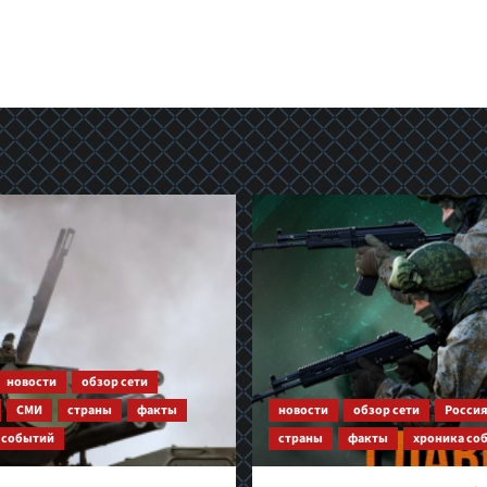
новости
обзор сети
СМИ
страны
факты
новости
обзор сети
Росси
 событий
страны
факты
хроника со