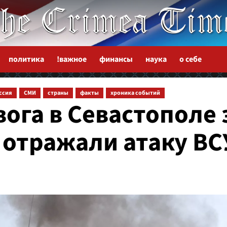
политика
!важное
финансы
наука
о себе
ссия
СМИ
страны
факты
хроника событий
ога в Севастополе 
 отражали атаку ВС