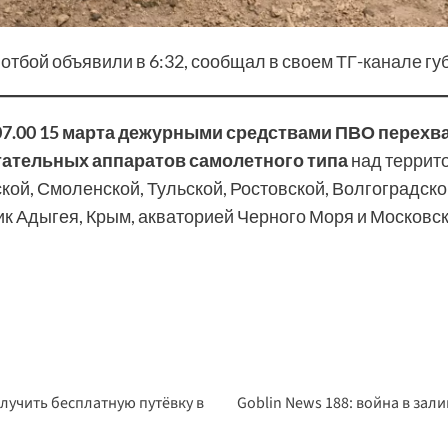
 отбой объявили в 6:32, сообщал в своем
ТГ-канале
гу
о 07.00 15 марта дежурными средствами ПВО перех
тательных аппаратов самолетного типа
над террито
кой, Смоленской, Тульской, Ростовской, Волгоградско
к Адыгея, Крым, акваторией Черного Моря и Московско
лучить бесплатную путёвку в
Goblin News 188: война в зали