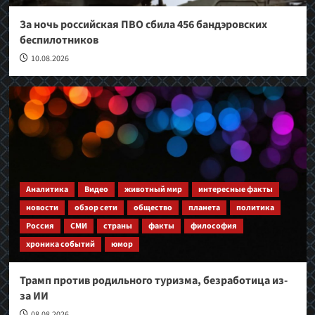
За ночь российская ПВО сбила 456 бандэровских
беспилотников
10.08.2026
Аналитика
Видео
животный мир
интересные факты
новости
обзор сети
общество
планета
политика
Россия
СМИ
страны
факты
философия
хроника событий
юмор
Трамп против родильного туризма, безработица из-
за ИИ
08.08.2026