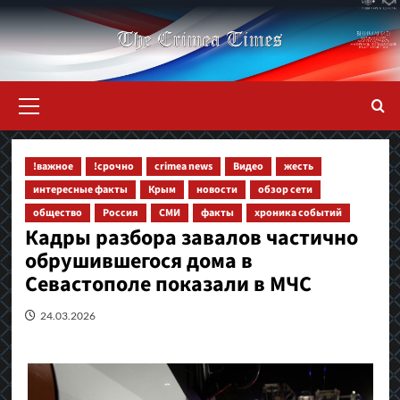
Перейти
к
содержимому
Основное
меню
!важное
!срочно
crimea news
Видео
жесть
интересные факты
Крым
новости
обзор сети
общество
Россия
СМИ
факты
хроника событий
Кадры разбора завалов частично
обрушившегося дома в
Севастополе показали в МЧС
24.03.2026