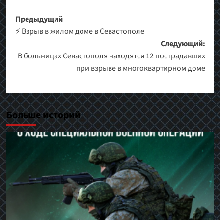
Навигация
Предыдущий
⚡️ Взрыв в жилом доме в Севастополе
записи
Следующий:
В больницах Севастополя находятся 12 пострадавших
при взрыве в многоквартирном доме
Больше историй