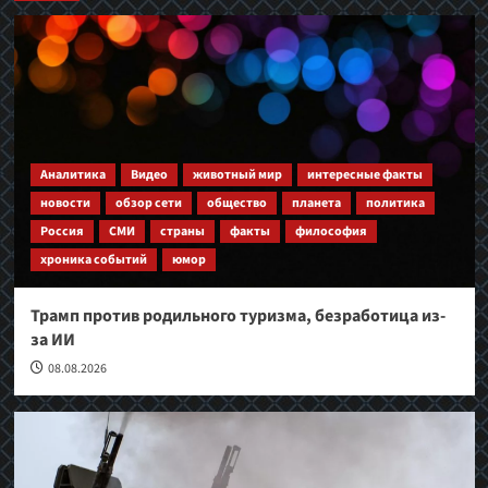
Аналитика
Видео
животный мир
интересные факты
новости
обзор сети
общество
планета
политика
Россия
СМИ
страны
факты
философия
хроника событий
юмор
Трамп против родильного туризма, безработица из-
за ИИ
08.08.2026