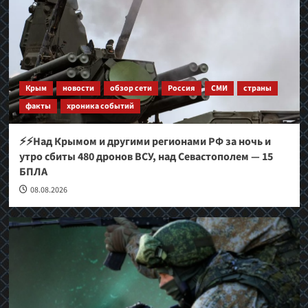
Крым
новости
обзор сети
Россия
СМИ
страны
факты
хроника событий
⚡⚡Над Крымом и другими регионами РФ за ночь и
утро сбиты 480 дронов ВСУ, над Севастополем — 15
БПЛА
08.08.2026