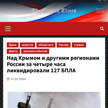
Перейти
к
содержимому
Основное
меню
Крым
новости
обзор сети
Россия
страны
факты
хроника событий
Над Крымом и другими регионами
России за четыре часа
ликвидировали 127 БПЛА
07.05.2026