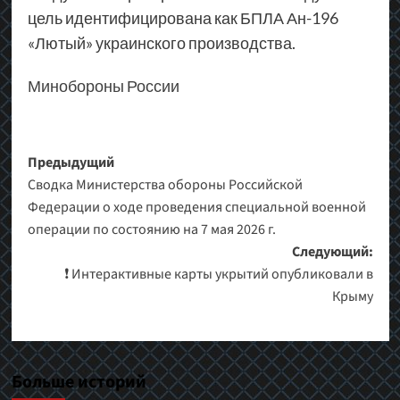
цель идентифицирована как БПЛА Ан-196
«Лютый» украинского производства.
Минобороны России
Навигация
Предыдущий
Сводка Министерства обороны Российской
записи
Федерации о ходе проведения специальной военной
операции по состоянию на 7 мая 2026 г.
Следующий:
❗️ Интерактивные карты укрытий опубликовали в
Крыму
Больше историй