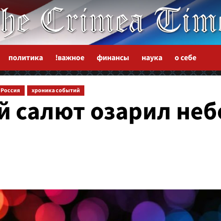
политика
!важное
финансы
наука
о себе
Россия
хроника событий
 салют озарил неб