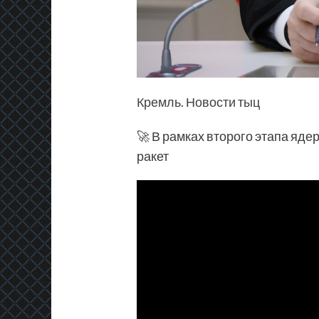
Кремль. Новости
тыц
🚀 В рамках второго этапа яд
ракет