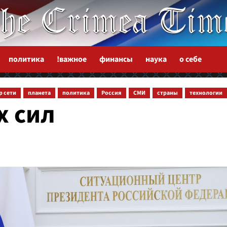
политика
!важное
финансы
наука
о себе
р сети
планета
политика
Россия
СМИ
страны
технологии
х сил