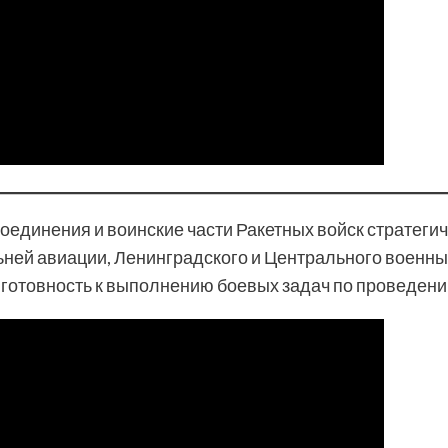
соединения и воинские части Ракетных войск стратеги
ьней авиации, Ленинградского и Центрального военн
готовность к выполнению боевых задач по проведению