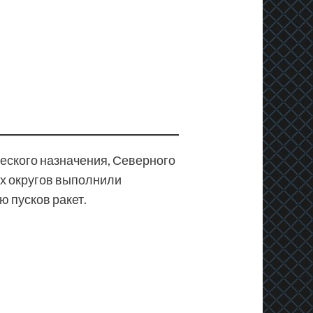
ческого назначения, Северного
ых округов выполнили
 пусков ракет.