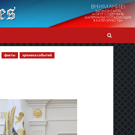
факты
хроника событий