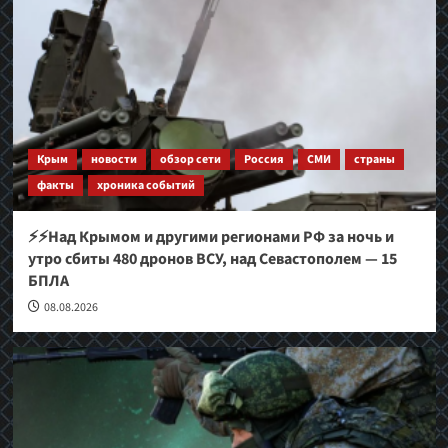
Крым
новости
обзор сети
Россия
СМИ
страны
факты
хроника событий
⚡⚡Над Крымом и другими регионами РФ за ночь и
утро сбиты 480 дронов ВСУ, над Севастополем — 15
БПЛА
08.08.2026