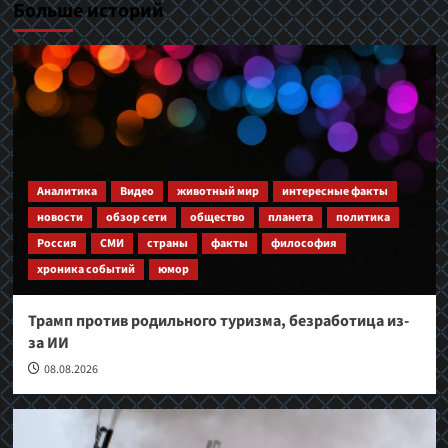
Больше историй
Аналитика
Видео
животный мир
интересные факты
новости
обзор сети
общество
планета
политика
Россия
СМИ
страны
факты
философия
хроника событий
юмор
Трамп против родильного туризма, безработица из-
за ИИ
08.08.2026