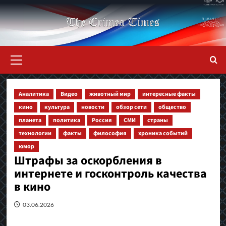
Перейти
к
содержимому
Основное
меню
Аналитика
Видео
животный мир
интересные факты
кино
культура
новости
обзор сети
общество
планета
политика
Россия
СМИ
страны
технологии
факты
философия
хроника событий
юмор
Штрафы за оскорбления в
интернете и госконтроль качества
в кино
03.06.2026