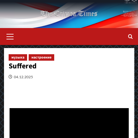
Перейти
к
содержимому
Основное
меню
музыка
настроение
Suffered
04.12.2025