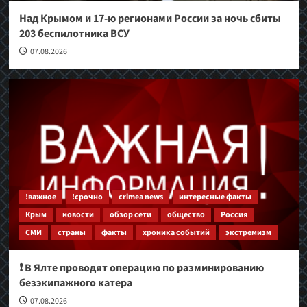
Над Крымом и 17-ю регионами России за ночь сбиты
203 беспилотника ВСУ
07.08.2026
!важное
!срочно
crimea news
интересные факты
Крым
новости
обзор сети
общество
Россия
СМИ
страны
факты
хроника событий
экстремизм
❗️ В Ялте проводят операцию по разминированию
безэкипажного катера
07.08.2026