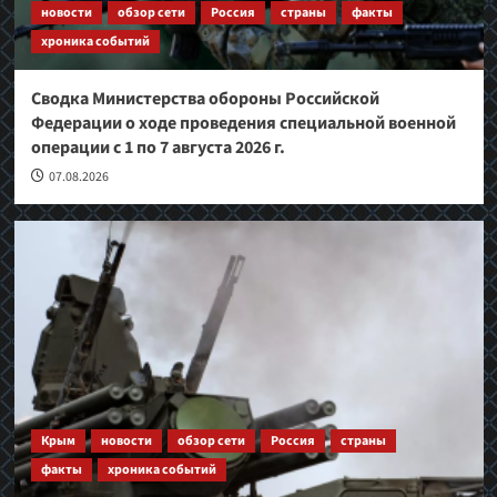
новости
обзор сети
Россия
страны
факты
хроника событий
Сводка Министерства обороны Российской
Федерации о ходе проведения специальной военной
операции с 1 по 7 августа 2026 г.
07.08.2026
Крым
новости
обзор сети
Россия
страны
факты
хроника событий