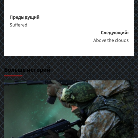
Навигация
Предыдущий
Suffered
записи
Следующий:
Above the clouds
Больше историй