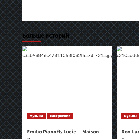
Больше историй
музыка
настроение
музыка
Emilio Piano ft. Lucie — Maison
Don Lu