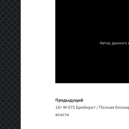
Навигация
Предыдущий
18+ № 675 Брейнрот / Полная блокир
записи
власти