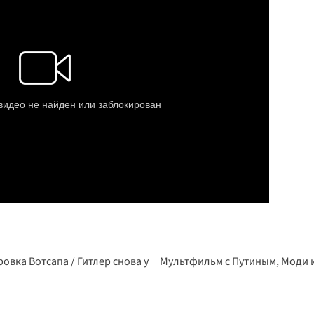
овка Вотсапа / Гитлер снова у
Мультфильм с Путиным, Моди и