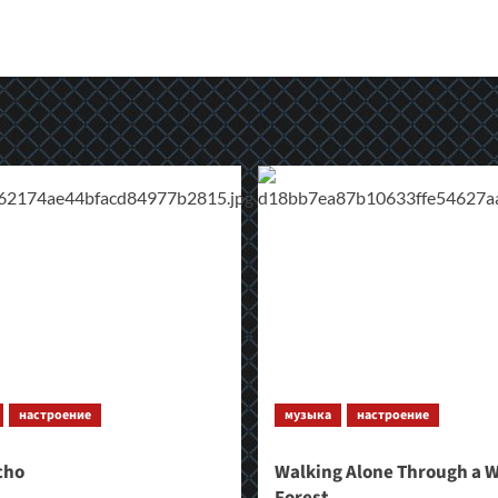
настроение
музыка
настроение
cho
Walking Alone Through a W