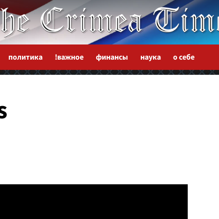
политика
!важное
финансы
наука
о себе
s